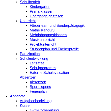
Schulbetrieb
Kindergarten
Primarklassen
Übergänge gestalten
Unterricht
Förderteam und Sonderpädagogik
Mathe Känguru
Mehrjahrgangsklassen
Musikunterricht
Projektunterricht
Stundenplan und Fächerprofile
Partizipation
Schulentwicklung
Leitsätze
Schulprogramm
Externe Schulevaluation
Absenzen
Absenzen
Sportdispens
Ferienplan
Angebote
Aufgabenbegleitung
Kurse
Gymivorbereitung