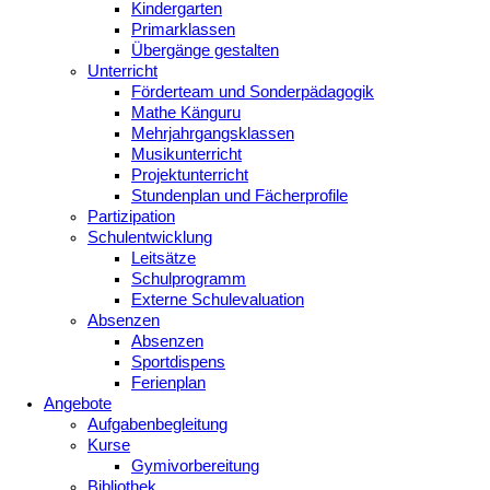
Kindergarten
Primarklassen
Übergänge gestalten
Unterricht
Förderteam und Sonderpädagogik
Mathe Känguru
Mehrjahrgangsklassen
Musikunterricht
Projektunterricht
Stundenplan und Fächerprofile
Partizipation
Schulentwicklung
Leitsätze
Schulprogramm
Externe Schulevaluation
Absenzen
Absenzen
Sportdispens
Ferienplan
Angebote
Aufgabenbegleitung
Kurse
Gymivorbereitung
Bibliothek